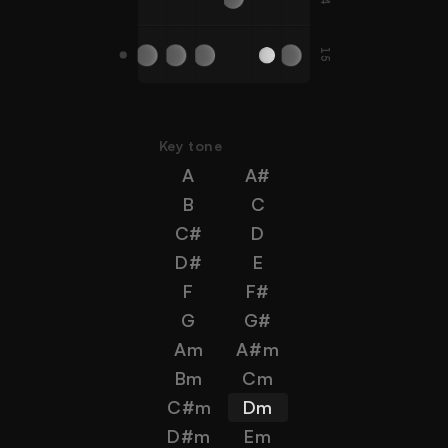
15
A#
G
C
D
G
F
Key tone
A
A#
B
C
C#
D
D#
E
F
F#
G
G#
Am
A#m
Bm
Cm
C#m
Dm
D#m
Em